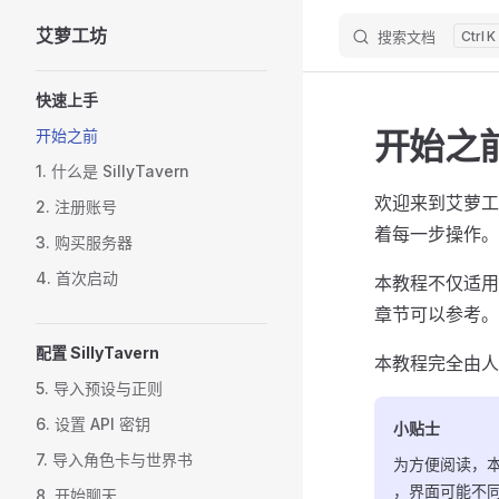
艾萝工坊
搜索文档
K
Skip to content
Sidebar Navigation
快速上手
开始之
开始之前
1. 什么是 SillyTavern
欢迎来到艾萝工坊 
2. 注册账号
着每一步操作。
3. 购买服务器
4. 首次启动
本教程不仅适用于
章节可以参考。
配置 SillyTavern
本教程完全由人
5. 导入预设与正则
6. 设置 API 密钥
小贴士
7. 导入角色卡与世界书
为方便阅读，
，界面可能不
8. 开始聊天